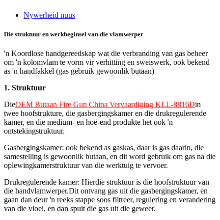
Nywerheid nuus
Die struktuur en werkbeginsel van die vlamwerper
'n Koordlose handgereedskap wat die verbranding van gas beheer
om 'n kolomvlam te vorm vir verhitting en sweiswerk, ook bekend
as 'n handfakkel (gas gebruik gewoonlik butaan)
1. Struktuur
Die
OEM Butaan Fire Gun China Vervaardiging KLL-8816D
in
twee hoofstrukture, die gasbergingskamer en die drukregulerende
kamer, en die medium- en hoë-end produkte het ook 'n
ontstekingstruktuur.
Gasbergingskamer: ook bekend as gaskas, daar is gas daarin, die
samestelling is gewoonlik butaan, en dit word gebruik om gas na die
oplewingkamerstruktuur van die werktuig te vervoer.
Drukregulerende kamer: Hierdie struktuur is die hoofstruktuur van
die handvlamwerper.Dit ontvang gas uit die gasbergingskamer, en
gaan dan deur 'n reeks stappe soos filtreer, regulering en verandering
van die vloei, en dan spuit die gas uit die geweer.