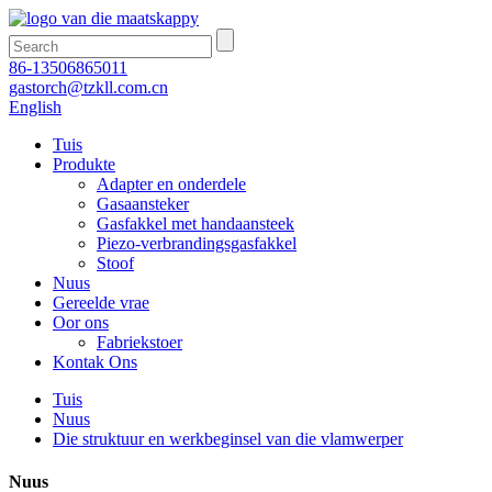
86-13506865011
gastorch@tzkll.com.cn
English
Tuis
Produkte
Adapter en onderdele
Gasaansteker
Gasfakkel met handaansteek
Piezo-verbrandingsgasfakkel
Stoof
Nuus
Gereelde vrae
Oor ons
Fabriekstoer
Kontak Ons
Tuis
Nuus
Die struktuur en werkbeginsel van die vlamwerper
Nuus