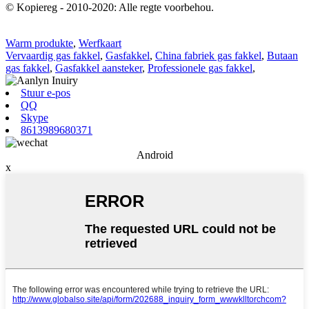
© Kopiereg - 2010-2020: Alle regte voorbehou.
Warm produkte
,
Werfkaart
Vervaardig gas fakkel
,
Gasfakkel
,
China fabriek gas fakkel
,
Butaan
gas fakkel
,
Gasfakkel aansteker
,
Professionele gas fakkel
,
Stuur e-pos
QQ
Skype
8613989680371
Android
x