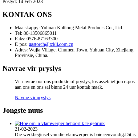
Postyd: 14 Feb 2023
KONTAK ONS
Maatskappy:
Yuhuan Kalilong Metal Products Co., Ltd.
Tel:
86-13506865011
Faks:
0576-87163300
E-pos:
gastorch@tzkll.com.cn
Adres:
Wujia Village, Chumen Town, Yuhuan City, Zhejiang
Provinsie, China.
Navrae vir pryslys
Vir navrae oor ons produkte of pryslys, los asseblief jou e-pos
aan ons en ons sal binne 24 uur kontak maak.
Navrae vir pryslys
Jongste nuus
21-02-2023
Die werkbeginsel van die vlamwerper is baie eenvoudig.Dit is