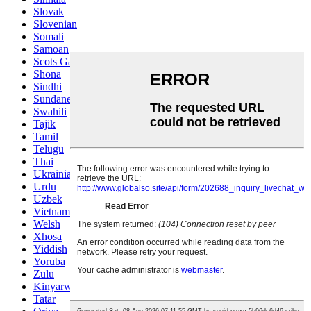
Slovak
Slovenian
Somali
Samoan
Scots Gaelic
Shona
Sindhi
Sundanese
Swahili
Tajik
Tamil
Telugu
Thai
Ukrainian
Urdu
Uzbek
Vietnamese
Welsh
Xhosa
Yiddish
Yoruba
Zulu
Kinyarwanda
Tatar