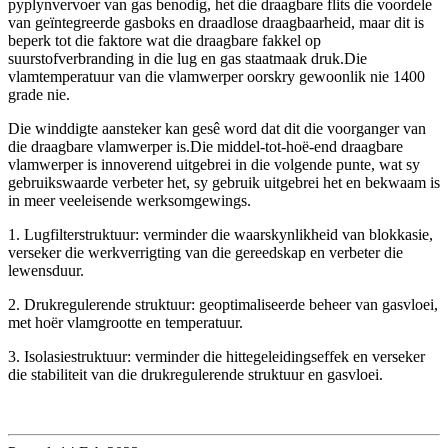
pyplynvervoer van gas benodig, het die draagbare flits die voordele
van geïntegreerde gasboks en draadlose draagbaarheid, maar dit is
beperk tot die faktore wat die draagbare fakkel op
suurstofverbranding in die lug en gas staatmaak druk.Die
vlamtemperatuur van die vlamwerper oorskry gewoonlik nie 1400
grade nie.
Die winddigte aansteker kan gesê word dat dit die voorganger van
die draagbare vlamwerper is.Die middel-tot-hoë-end draagbare
vlamwerper is innoverend uitgebrei in die volgende punte, wat sy
gebruikswaarde verbeter het, sy gebruik uitgebrei het en bekwaam is
in meer veeleisende werksomgewings.
1. Lugfilterstruktuur: verminder die waarskynlikheid van blokkasie,
verseker die werkverrigting van die gereedskap en verbeter die
lewensduur.
2. Drukregulerende struktuur: geoptimaliseerde beheer van gasvloei,
met hoër vlamgrootte en temperatuur.
3. Isolasiestruktuur: verminder die hittegeleidingseffek en verseker
die stabiliteit van die drukregulerende struktuur en gasvloei.