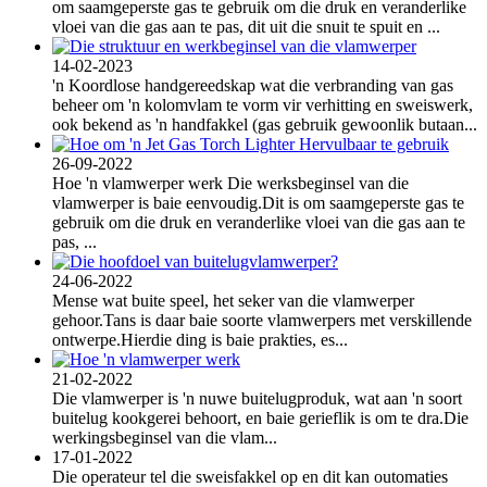
om saamgeperste gas te gebruik om die druk en veranderlike
vloei van die gas aan te pas, dit uit die snuit te spuit en ...
14-02-2023
'n Koordlose handgereedskap wat die verbranding van gas
beheer om 'n kolomvlam te vorm vir verhitting en sweiswerk,
ook bekend as 'n handfakkel (gas gebruik gewoonlik butaan...
26-09-2022
Hoe 'n vlamwerper werk Die werksbeginsel van die
vlamwerper is baie eenvoudig.Dit is om saamgeperste gas te
gebruik om die druk en veranderlike vloei van die gas aan te
pas, ...
24-06-2022
Mense wat buite speel, het seker van die vlamwerper
gehoor.Tans is daar baie soorte vlamwerpers met verskillende
ontwerpe.Hierdie ding is baie prakties, es...
21-02-2022
Die vlamwerper is 'n nuwe buitelugproduk, wat aan 'n soort
buitelug kookgerei behoort, en baie gerieflik is om te dra.Die
werkingsbeginsel van die vlam...
17-01-2022
Die operateur tel die sweisfakkel op en dit kan outomaties