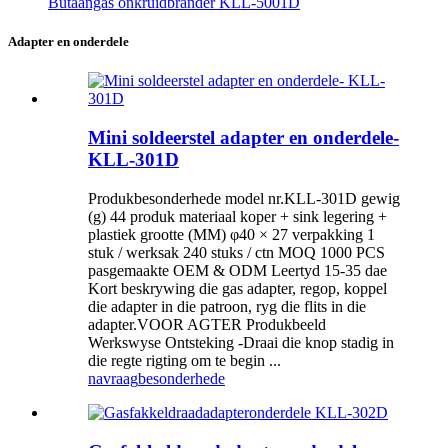
Butaangas onkruidbrander KLL-5001D
Adapter en onderdele
Mini soldeerstel adapter en onderdele-
KLL-301D
Produkbesonderhede model nr.KLL-301D gewig
(g) 44 produk materiaal koper + sink legering +
plastiek grootte (MM) φ40 × 27 verpakking 1
stuk / werksak 240 stuks / ctn MOQ 1000 PCS
pasgemaakte OEM & ODM Leertyd 15-35 dae
Kort beskrywing die gas adapter, regop, koppel
die adapter in die patroon, ryg die flits in die
adapter.VOOR AGTER Produkbeeld
Werkswyse Ontsteking -Draai die knop stadig in
die regte rigting om te begin ...
navraag
besonderhede