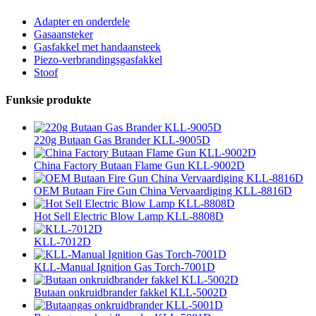
Adapter en onderdele
Gasaansteker
Gasfakkel met handaansteek
Piezo-verbrandingsgasfakkel
Stoof
Funksie produkte
220g Butaan Gas Brander KLL-9005D
China Factory Butaan Flame Gun KLL-9002D
OEM Butaan Fire Gun China Vervaardiging KLL-8816D
Hot Sell Electric Blow Lamp KLL-8808D
KLL-7012D
KLL-Manual Ignition Gas Torch-7001D
Butaan onkruidbrander fakkel KLL-5002D