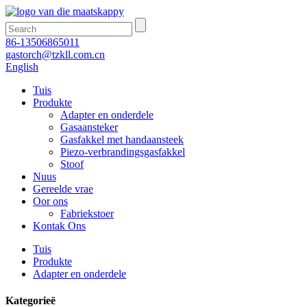
86-13506865011
gastorch@tzkll.com.cn
English
Tuis
Produkte
Adapter en onderdele
Gasaansteker
Gasfakkel met handaansteek
Piezo-verbrandingsgasfakkel
Stoof
Nuus
Gereelde vrae
Oor ons
Fabriekstoer
Kontak Ons
Tuis
Produkte
Adapter en onderdele
Kategorieë