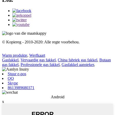
© Kopiereg - 2010-2020: Alle regte voorbehou.
Warm produkte
,
Werfkaart
Gasfakkel
,
Vervaardig gas fakkel
,
China fabriek gas fakkel
,
Butaan
gas fakkel
,
Professionele gas fakkel
,
Gasfakkel aansteker
,
Stuur e-pos
QQ
Skype
8613989680371
Android
x