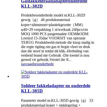
Gasfakkeldraadadapteronderdele
KLL-302D
Produkbesonderhede model nr.KLL-302D
gewig（g） 46 produkmateriaal
koper+alimunum+plastiekgrootte（MM）
φ40×29 verpakking 1 st/werksak 240pcs/ctn
MOQ 1000 PCS pasgemaakte OEM&ODM
Leertyd 15-35dae VOORSIT van operasie
TERUG Produkbeeld-metode die knop stadig in
die regte rigting om gas te begin vloei en druk
dan die stoof in totdat dit klik.-Herhaling van
eenheid brand nie Gebruik -Die toestel is nou
gereed vir gebruik.Verstel die fl...
navraag
besonderhede
Soldeer fakkeladapter en onderdele
KLL-305D
Parameter model nr.KLL-305D gewig（g） 33
produkmateriaal koper + sinklegering +