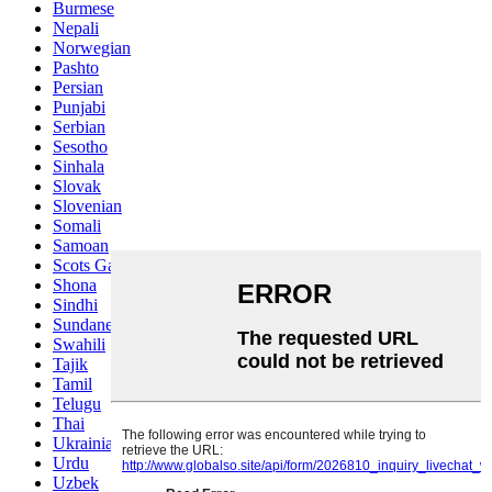
Burmese
Nepali
Norwegian
Pashto
Persian
Punjabi
Serbian
Sesotho
Sinhala
Slovak
Slovenian
Somali
Samoan
Scots Gaelic
Shona
Sindhi
Sundanese
Swahili
Tajik
Tamil
Telugu
Thai
Ukrainian
Urdu
Uzbek