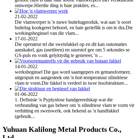
ontwerpe.Hierdie ding is baie prakties, es...
21-02-2022
Die vlamwerper is 'n nuwe buitelugproduk, wat aan 'n soort
buitelug kookgerei behoort, en baie gerieflik is om te dra.Die
werkingsbeginsel van die vlam...
17-01-2022
Die operateur tel die sweisfakkel op en dit kan outomaties
aanskakel, gas (asetileen) en suurstof gee om 5 sekondes se
GS-puls en vonk gelyktydig te genereer, 'n ...
14-01-2022
werksbeginsel Die gas word saamgepers en getransformeer,
uitgespuit en aangesteek om 'n hoë-temperatuur silindriese
vlam te vorm.Die fakkel is verdeel in twee hoofstrukture...
01-06-2022
1. Definisie 'n Pyplynlose handgereedskap wat die
verbranding van gas beheer om 'n silindriese vlam te vorm vir
verhitting en sweiswerk, ook bekend as 'n handfakkel
(gebruik...
Yuhuan Kalilong Metal Products Co.,
Ltd.