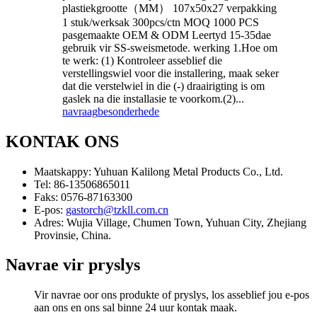
plastiekgrootte（MM） 107x50x27 verpakking
1 stuk/werksak 300pcs/ctn MOQ 1000 PCS
pasgemaakte OEM & ODM Leertyd 15-35dae
gebruik vir SS-sweismetode. werking 1.Hoe om
te werk: (1) Kontroleer asseblief die
verstellingswiel voor die installering, maak seker
dat die verstelwiel in die (-) draairigting is om
gaslek na die installasie te voorkom.(2)...
navraag
besonderhede
KONTAK ONS
Maatskappy:
Yuhuan Kalilong Metal Products Co., Ltd.
Tel:
86-13506865011
Faks:
0576-87163300
E-pos:
gastorch@tzkll.com.cn
Adres:
Wujia Village, Chumen Town, Yuhuan City, Zhejiang
Provinsie, China.
Navrae vir pryslys
Vir navrae oor ons produkte of pryslys, los asseblief jou e-pos
aan ons en ons sal binne 24 uur kontak maak.