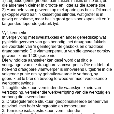
1) Lugboks-geïntegreerde palmfakkel: maklik om te dra, oor
die algemeen kleiner in grootte en ligter as die aparte tipe.
2) Handheld vlam geweer kop met aparte gas boks: Dit moet
gekoppel word aan 'n kasset gas silinder, wat groter is in
gewig en volume, maar het 'n groot gas stoor kapasiteit en 'n
langer deurlopende gebruik tyd.
Vyf, kenmerke
In vergelyking met sweisfakkels en ander gereedskap wat
pypleidingvervoer van gas benodig, het draagbare fakkels
die voordele van 'n geïntegreerde gasboks en draadlose
draagbaarheid.Die vlamtemperatuur van die geweer oorskry
gewoonlik nie 1400 grade nie.
Die winddigte aansteker kan gesê word dat dit die
voorganger van die draagbare vlamwerper is.Die middel-tot-
hoë-end draagbare vlamwerper is innoverend uitgebrei in die
volgende punte om sy gebruikswaarde te verhoog, sy
gebruik uit te brei en bevoeg te wees vir meer veeleisende
werksomgewings.
1. Lugfilterstruktuur: verminder die waarskynlikheid van
verstopping, verseker die werkverrigting van die werktuig en
verhoog die lewensduur.
2. Drukregulerende struktuur: geoptimaliseerde beheer van
gasvloei, met hoër vlamgrootte en temperatuur.
3. Termiese isolasiestruktuur: verminder die