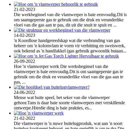
21-02-2023
Die werkbeginsel van die vlamwerper is baie eenvoudig.Dit is
om saamgeperste gas te gebruik om die druk en veranderlike
vloei van die gas aan te pas, dit uit die snuit te spuit en ...
14-02-2023
'n Koordlose handgereedskap wat die verbranding van gas
beheer om 'n kolomvlam te vorm vir verhitting en sweiswerk,
ook bekend as 'n handfakkel (gas gebruik gewoonlik butaan...
26-09-2022
Hoe 'n vlamwerper werk Die werksbeginsel van die
vlamwerper is baie eenvoudig.Dit is om saamgeperste gas te
gebruik om die druk en veranderlike vloei van die gas aan te
pas, ...
24-06-2022
Mense wat buite speel, het seker van die vlamwerper
gehoor.Tans is daar baie soorte vlamwerpers met verskillende
ontwerpe.Hierdie ding is baie prakties, es...
21-02-2022
Die vlamwerper is 'n nuwe buitelugproduk, wat aan 'n soort
buitelug kookgerei behoort, en baie gerieflik is om te dra.Die