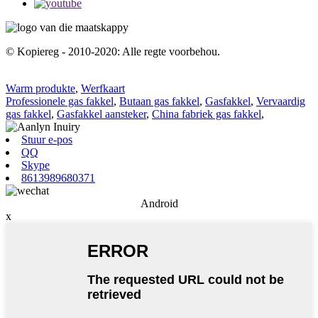
© Kopiereg - 2010-2020: Alle regte voorbehou.
Warm produkte
,
Werfkaart
Professionele gas fakkel
,
Butaan gas fakkel
,
Gasfakkel
,
Vervaardig
gas fakkel
,
Gasfakkel aansteker
,
China fabriek gas fakkel
,
Stuur e-pos
QQ
Skype
8613989680371
Android
x