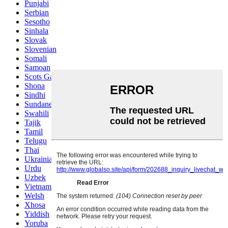
Punjabi
Serbian
Sesotho
Sinhala
Slovak
Slovenian
Somali
Samoan
Scots Gaelic
Shona
Sindhi
Sundanese
Swahili
Tajik
Tamil
Telugu
Thai
Ukrainian
Urdu
Uzbek
Vietnamese
Welsh
Xhosa
Yiddish
Yoruba