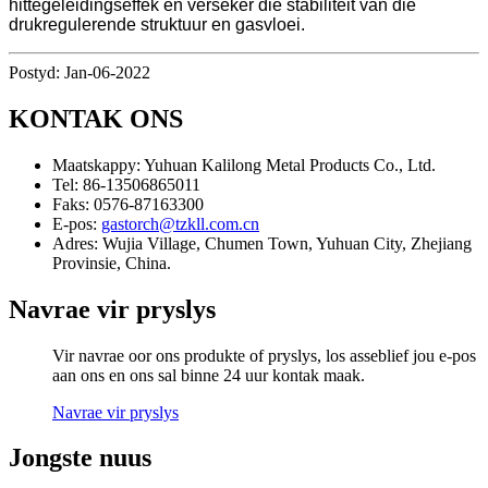
hittegeleidingseffek en verseker die stabiliteit van die
drukregulerende struktuur en gasvloei.
Postyd: Jan-06-2022
KONTAK ONS
Maatskappy:
Yuhuan Kalilong Metal Products Co., Ltd.
Tel:
86-13506865011
Faks:
0576-87163300
E-pos:
gastorch@tzkll.com.cn
Adres:
Wujia Village, Chumen Town, Yuhuan City, Zhejiang
Provinsie, China.
Navrae vir pryslys
Vir navrae oor ons produkte of pryslys, los asseblief jou e-pos
aan ons en ons sal binne 24 uur kontak maak.
Navrae vir pryslys
Jongste nuus