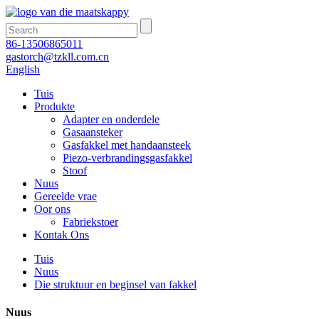
86-13506865011
gastorch@tzkll.com.cn
English
Tuis
Produkte
Adapter en onderdele
Gasaansteker
Gasfakkel met handaansteek
Piezo-verbrandingsgasfakkel
Stoof
Nuus
Gereelde vrae
Oor ons
Fabriekstoer
Kontak Ons
Tuis
Nuus
Die struktuur en beginsel van fakkel
Nuus