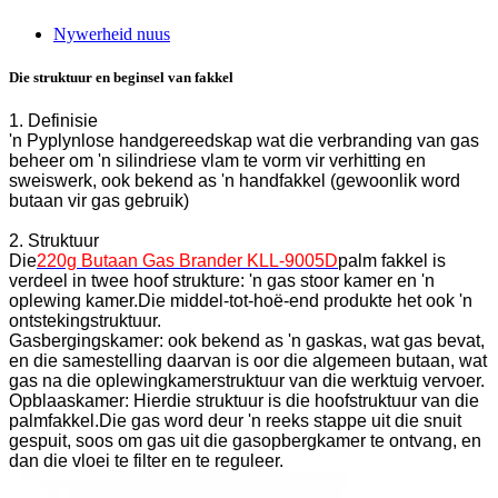
Nywerheid nuus
Die struktuur en beginsel van fakkel
1. Definisie
'n Pyplynlose handgereedskap wat die verbranding van gas
beheer om 'n silindriese vlam te vorm vir verhitting en
sweiswerk, ook bekend as 'n handfakkel (gewoonlik word
butaan vir gas gebruik)
2. Struktuur
Die
220g Butaan Gas Brander KLL-9005D
palm fakkel is
verdeel in twee hoof strukture: 'n gas stoor kamer en 'n
oplewing kamer.Die middel-tot-hoë-end produkte het ook 'n
ontstekingstruktuur.
Gasbergingskamer: ook bekend as 'n gaskas, wat gas bevat,
en die samestelling daarvan is oor die algemeen butaan, wat
gas na die oplewingkamerstruktuur van die werktuig vervoer.
Opblaaskamer: Hierdie struktuur is die hoofstruktuur van die
palmfakkel.Die gas word deur 'n reeks stappe uit die snuit
gespuit, soos om gas uit die gasopbergkamer te ontvang, en
dan die vloei te filter en te reguleer.