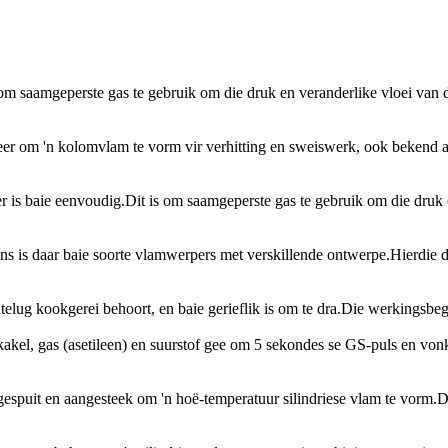
saamgeperste gas te gebruik om die druk en veranderlike vloei van die ga
er om 'n kolomvlam te vorm vir verhitting en sweiswerk, ook bekend as
 baie eenvoudig.Dit is om saamgeperste gas te gebruik om die druk en 
 is daar baie soorte vlamwerpers met verskillende ontwerpe.Hierdie ding
elug kookgerei behoort, en baie gerieflik is om te dra.Die werkingsbeg
akel, gas (asetileen) en suurstof gee om 5 sekondes se GS-puls en vonk 
spuit en aangesteek om 'n hoë-temperatuur silindriese vlam te vorm.Die