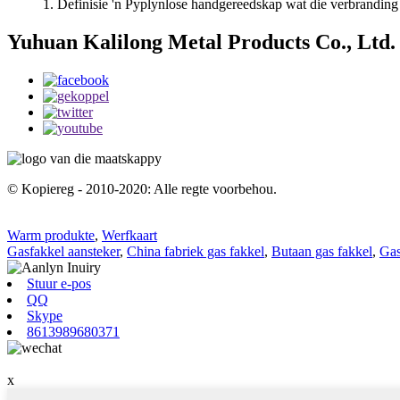
1. Definisie 'n Pyplynlose handgereedskap wat die verbranding 
Yuhuan Kalilong Metal Products Co., Ltd.
© Kopiereg - 2010-2020: Alle regte voorbehou.
Warm produkte
,
Werfkaart
Gasfakkel aansteker
,
China fabriek gas fakkel
,
Butaan gas fakkel
,
Gas
Stuur e-pos
QQ
Skype
8613989680371
x