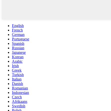
English
French
German
Portuguese
Spanish
Russian
Japanese
Korean
Arabic
Irish
Greek
Turkish
Italian
Danish
Romanian
Indonesian
Czech
Afrikaans
Swedish
Polish