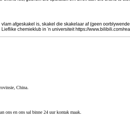
 vlam afgeskakel is, skakel die skakelaar af (geen oorblywende 
Lieflike chemieklub in 'n universiteit https://www.bilibili.com/re
ovinsie, China.
 aan ons en ons sal binne 24 uur kontak maak.