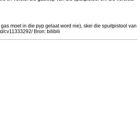
gas moet in die pyp gelaat word nie), skei die spuitpistool van
ad/cv11333292/ Bron: bilibili