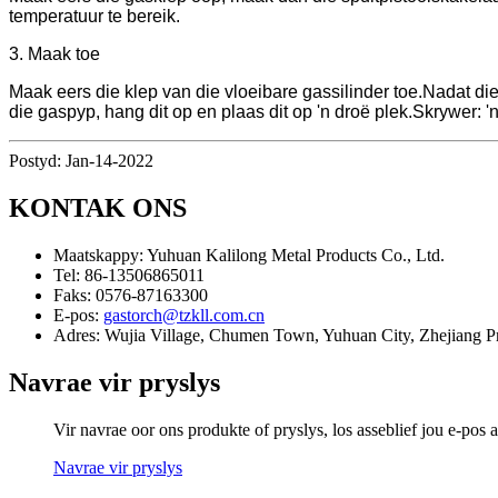
temperatuur te bereik.
3. Maak toe
Maak eers die klep van die vloeibare gassilinder toe.Nadat die
die gaspyp, hang dit op en plaas dit op 'n droë plek.Skrywer: 'n 
Postyd: Jan-14-2022
KONTAK ONS
Maatskappy:
Yuhuan Kalilong Metal Products Co., Ltd.
Tel:
86-13506865011
Faks:
0576-87163300
E-pos:
gastorch@tzkll.com.cn
Adres:
Wujia Village, Chumen Town, Yuhuan City, Zhejiang Pr
Navrae vir pryslys
Vir navrae oor ons produkte of pryslys, los asseblief jou e-pos
Navrae vir pryslys