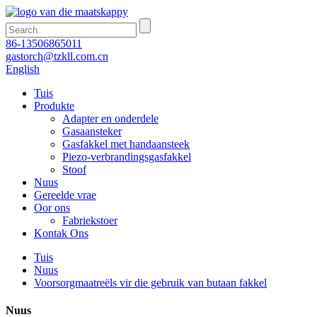
86-13506865011
gastorch@tzkll.com.cn
English
Tuis
Produkte
Adapter en onderdele
Gasaansteker
Gasfakkel met handaansteek
Piezo-verbrandingsgasfakkel
Stoof
Nuus
Gereelde vrae
Oor ons
Fabriekstoer
Kontak Ons
Tuis
Nuus
Voorsorgmaatreëls vir die gebruik van butaan fakkel
Nuus