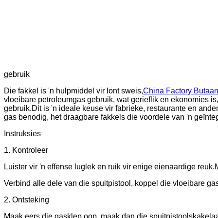
gebruik
Die fakkel is 'n hulpmiddel vir lont sweis,
China Factory Butaa
vloeibare petroleumgas gebruik, wat gerieflik en ekonomies is,
gebruik.Dit is 'n ideale keuse vir fabrieke, restaurante en an
gas benodig, het draagbare fakkels die voordele van 'n geïn
Instruksies
1. Kontroleer
Luister vir 'n effense luglek en ruik vir enige eienaardige reuk.
Verbind alle dele van die spuitpistool, koppel die vloeibare gas
2. Ontsteking
Maak eers die gasklep oop, maak dan die spuitpistoolskakelaar 