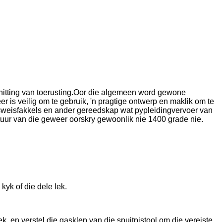
hitting van toerusting.Oor die algemeen word gewone
 is veilig om te gebruik, 'n pragtige ontwerp en maklik om te
et sweisfakkels en ander gereedskap wat pypleidingvervoer van
uur van die geweer oorskry gewoonlik nie 1400 grade nie.
kyk of die dele lek.
k, en verstel die gasklep van die spuitpistool om die vereiste