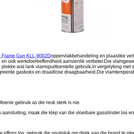
n Flame Gun KLL-9002D
oppervlakbehandeling en plaaslike ver
 en ook werkdoeltreffendheid aansienlik verbeter.Die vlamgeweer
der plekke wat lank vlamspuittoestelle gebruik.In vergelyking m
tegreerde gasboks en draadlose draagbaarheid.Die vlamtemperat
Moenie gebruik as die reuk sterk is nie.
-aansluiting, maak die klep van die vloeibare gassilinder los en 
effens los, gebruik die spuitstuk om direk aan die brand te stee