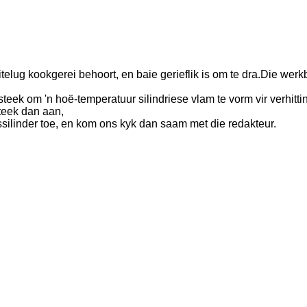
telug kookgerei behoort, en baie gerieflik is om te dra.Die wer
esteek om 'n hoë-temperatuur silindriese vlam te vorm vir verhi
teek dan aan,
silinder toe, en kom ons kyk dan saam met die redakteur.