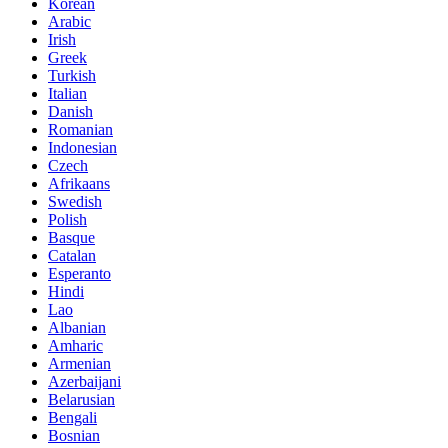
Korean
Arabic
Irish
Greek
Turkish
Italian
Danish
Romanian
Indonesian
Czech
Afrikaans
Swedish
Polish
Basque
Catalan
Esperanto
Hindi
Lao
Albanian
Amharic
Armenian
Azerbaijani
Belarusian
Bengali
Bosnian