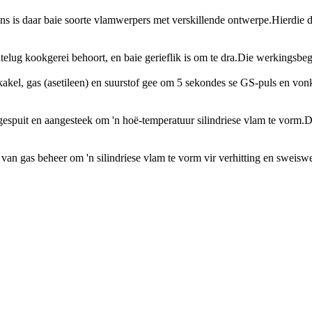
 is daar baie soorte vlamwerpers met verskillende ontwerpe.Hierdie ding
elug kookgerei behoort, en baie gerieflik is om te dra.Die werkingsbeg
akel, gas (asetileen) en suurstof gee om 5 sekondes se GS-puls en vonk 
spuit en aangesteek om 'n hoë-temperatuur silindriese vlam te vorm.Die
van gas beheer om 'n silindriese vlam te vorm vir verhitting en sweiswe