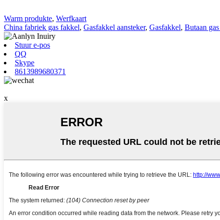
Warm produkte
,
Werfkaart
China fabriek gas fakkel
,
Gasfakkel aansteker
,
Gasfakkel
,
Butaan gas
Stuur e-pos
QQ
Skype
8613989680371
x