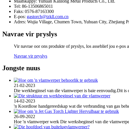
Maatskappy:
Yuhuan Kalilong Metal Products Co., Ltd.
Tel:
86-13506865011
Faks:
0576-87163300
E-pos:
gastorch@tzkll.com.cn
Adres:
Wujia Village, Chumen Town, Yuhuan City, Zhejiang Pr
Navrae vir pryslys
Vir navrae oor ons produkte of pryslys, los asseblief jou e-pos
Navrae vir pryslys
Jongste nuus
21-02-2023
Die werkbeginsel van die vlamwerper is baie eenvoudig.Dit is om 
14-02-2023
'n Koordlose handgereedskap wat die verbranding van gas behe
26-09-2022
Hoe 'n vlamwerper werk Die werksbeginsel van die vlamwerper is