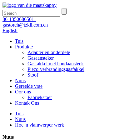
86-13506865011
gastorch@tzkll.com.cn
English
Tuis
Produkte
Adapter en onderdele
Gasaansteker
Gasfakkel met handaansteek
Piezo-verbrandingsgasfakkel
Stoof
Nuus
Gereelde vrae
Oor ons
Fabriekstoer
Kontak Ons
Tuis
Nuus
Hoe 'n vlamwerper werk
Nuus