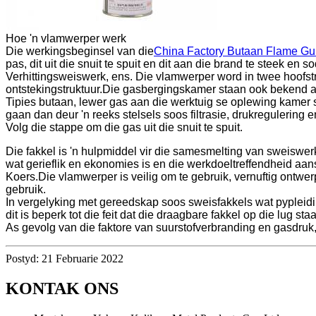
Hoe 'n vlamwerper werk
Die werkingsbeginsel van die
China Factory Butaan Flame G
pas, dit uit die snuit te spuit en dit aan die brand te steek en
Verhittingsweiswerk, ens. Die vlamwerper word in twee hoofst
ontstekingstruktuur.Die gasbergingskamer staan ​​ook bekend 
Tipies butaan, lewer gas aan die werktuig se oplewing kamer s
gaan dan deur 'n reeks stelsels soos filtrasie, drukregulering 
Volg die stappe om die gas uit die snuit te spuit.
Die fakkel is 'n hulpmiddel vir die samesmelting van sweiswe
wat gerieflik en ekonomies is en die werkdoeltreffendheid aans
Koers.Die vlamwerper is veilig om te gebruik, vernuftig ontwerp
gebruik.
In vergelyking met gereedskap soos sweisfakkels wat pypleidi
dit is beperk tot die feit dat die draagbare fakkel op die lug st
As gevolg van die faktore van suurstofverbranding en gasdruk
Postyd: 21 Februarie 2022
KONTAK ONS