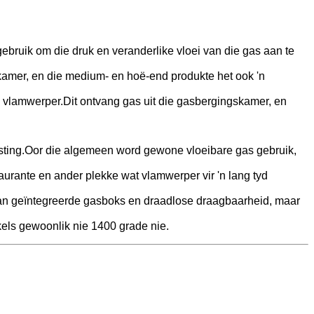
ebruik om die druk en veranderlike vloei van die gas aan te
kamer, en die medium- en hoë-end produkte het ook 'n
e vlamwerper.Dit ontvang gas uit die gasbergingskamer, en
rusting.Oor die algemeen word gewone vloeibare gas gebruik,
staurante en ander plekke wat vlamwerper vir 'n lang tyd
 van geïntegreerde gasboks en draadlose draagbaarheid, maar
els gewoonlik nie 1400 grade nie.