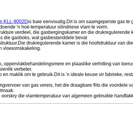
un KLL-9002D
is baie eenvoudig.Dit is om saamgeperste gas te g
 sodoende 'n hoë-temperatuur silindriese vlam te vorm.
rukture verdeel, die gasbergingskamer en die drukregulerende 
as die gasboks, wat gasbestanddele bevat
truktuur.Die drukregulerende kamer is die hoofstruktuur van di
en vloeiomskakeling.
rk, oppervlakbehandelingsmere en plaaslike verhitting van toe
ienlik verbeter.
 en maklik om te gebruik.Dit is 'n ideale keuse vir fabrieke, re
ngvervoer van gas vereis, het die draagbare flits die voordele
aatmaak.
, oorskry die vlamtemperatuur van algemeen gebruikte handfakk